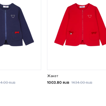
Жакет
34.00
1003.80
1434.00
RUB
RUB
RUB