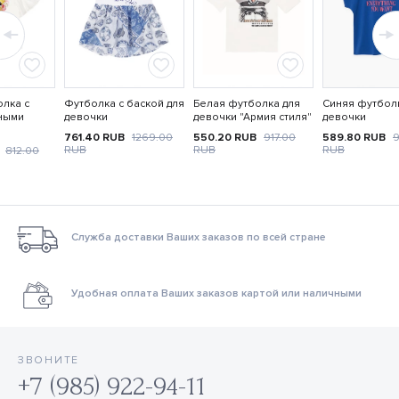
лка с
Футболка с баской для
Белая футболка для
Синяя футбол
ными
девочки
девочки "Армия стиля"
девочки
761.40
RUB
1269.00
550.20
RUB
917.00
589.80
RUB
9
RUB
RUB
RUB
B
812.00
Служба доставки Ваших заказов по всей стране
Удобная оплата Ваших заказов картой или наличными
ЗВОНИТЕ
+7 (985) 922-94-11