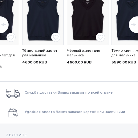
й
Тёмно-синий жилет
Чёрный жилет для
Тёмно-синяя 
илет для
для мальчика
мальчика
для мальчика
4600.00
RUB
4600.00
RUB
5590.00
RUB
B
Служба доставки Ваших заказов по всей стране
Удобная оплата Ваших заказов картой или наличными
ЗВОНИТЕ