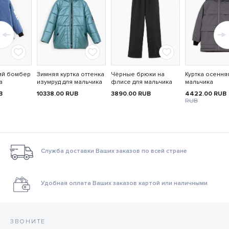
ий бомбер
Зимняя куртка оттенка
Чёрные брюки на
Куртка осення
а
изумруд для мальчика
флисе для мальчика
мальчика
B
10338.00
RUB
3890.00
RUB
4422.00
RUB
RUB
Служба доставки Ваших заказов по всей стране
Удобная оплата Ваших заказов картой или наличными
ЗВОНИТЕ