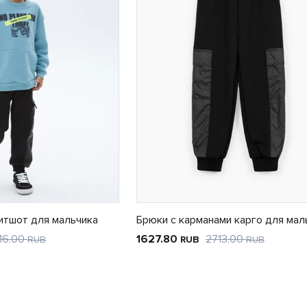
итшот для мальчика
Брюки с карманами карго для мал
16.00
1627.80
2713.00
RUB
RUB
RUB