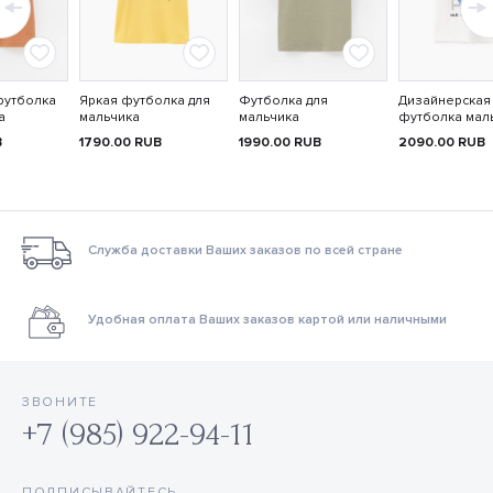
футболка
Яркая футболка для
Футболка для
Дизайнерская
а
мальчика
мальчика
футболка мал
B
1790.00
RUB
1990.00
RUB
2090.00
RUB
Служба доставки Ваших заказов по всей стране
Удобная оплата Ваших заказов картой или наличными
ЗВОНИТЕ
+7 (985) 922-94-11
ПОДПИСЫВАЙТЕСЬ