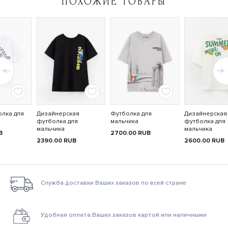
ПОХОЖИЕ ТОВАРЫ
олка для
Дизайнерская
Футболка для
Дизайнерская
футболка для
мальчика
футболка для
мальчика
мальчика
B
2700.00
RUB
2390.00
RUB
2600.00
RUB
Служба доставки Ваших заказов по всей стране
Удобная оплата Ваших заказов картой или наличными