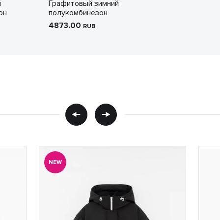
й
Графитовый зимний
он
полукомбинезон
4873.00
RUB
NEW