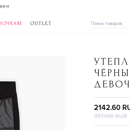
94-11
ВОЧКАМ
OUTLET
УТЕП
ЧЁРНЫ
ДЕВО
2142.60 R
3571.00 RUB