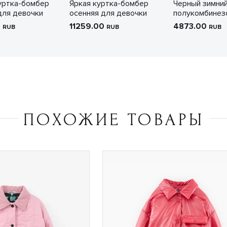
уртка-бомбер
Яркая куртка-бомбер
Черный зимни
для девочки
осенняя для девочки
полукомбинез
0
11259.00
4873.00
RUB
RUB
RUB
ПОХОЖИЕ ТОВАРЫ