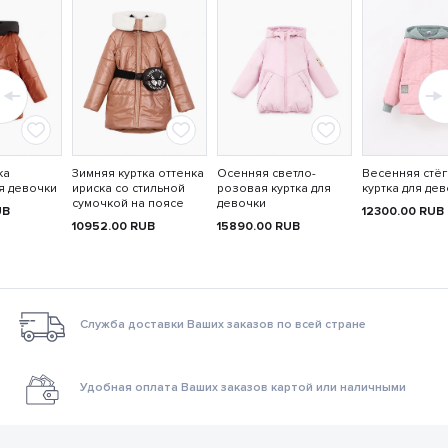
ка
Зимняя куртка оттенка
Осенняя светло-
Весенняя стё
я девочки
ириска со стильной
розовая куртка для
куртка для де
сумочкой на поясе
девочки
UB
12300.00
RUB
10952.00
RUB
15890.00
RUB
Служба доставки Ваших заказов по всей стране
Удобная оплата Ваших заказов картой или наличными