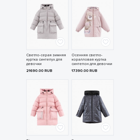
Светло-серая зимняя
Осенняя светло-
куртка синтепух для
коралловая куртка
девочки
синтепон для девочки
21690.00
RUB
17390.00
RUB