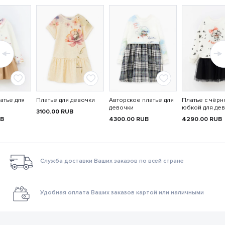
атье для
Платье для девочки
Авторское платье для
Платье с чёрн
девочки
юбкой для де
3100.00
RUB
B
4300.00
RUB
4290.00
RUB
Служба доставки Ваших заказов по всей стране
Удобная оплата Ваших заказов картой или наличными