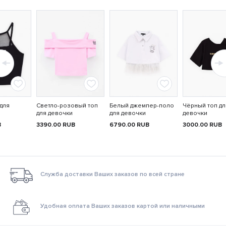
для
Светло-розовый топ
Белый джемпер-поло
Чёрный топ дл
для девочки
для девочки
девочки
B
3390.00
RUB
6790.00
RUB
3000.00
RUB
Служба доставки Ваших заказов по всей стране
Удобная оплата Ваших заказов картой или наличными