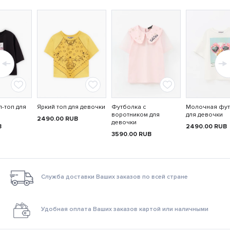
-топ для
Яркий топ для девочки
Футболка с
Молочная фу
воротником для
для девочки
2490.00
RUB
девочки
B
2490.00
RUB
3590.00
RUB
Служба доставки Ваших заказов по всей стране
Удобная оплата Ваших заказов картой или наличными