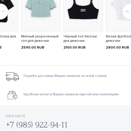
болка для
Мятный укороченный
Чёрный топ бюстье
Белая футбол
топ для девочки
для девочки
девочки
B
2590.00
RUB
2100.00
RUB
2800.00
RUB
Служба доставки Ваших заказов по всей стране
Удобная оплата Ваших заказов картой или наличными
ЗВОНИТЕ
+7 (985) 922-94-11