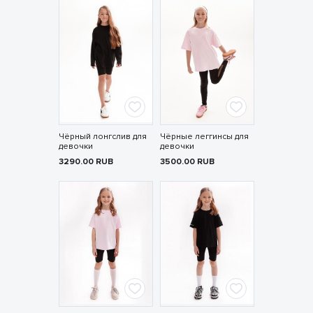
Чёрный лонгслив для
Чёрные леггинсы для
девочки
девочки
3290.00
RUB
3500.00
RUB