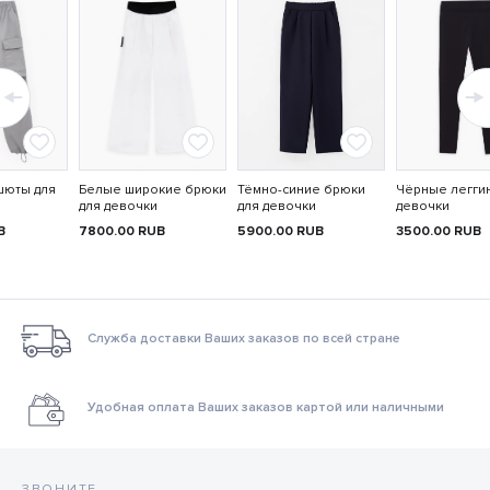
шюты для
Белые широкие брюки
Тёмно-синие брюки
Чёрные легги
для девочки
для девочки
девочки
B
7800.00
RUB
5900.00
RUB
3500.00
RUB
Служба доставки Ваших заказов по всей стране
Удобная оплата Ваших заказов картой или наличными
ЗВОНИТЕ