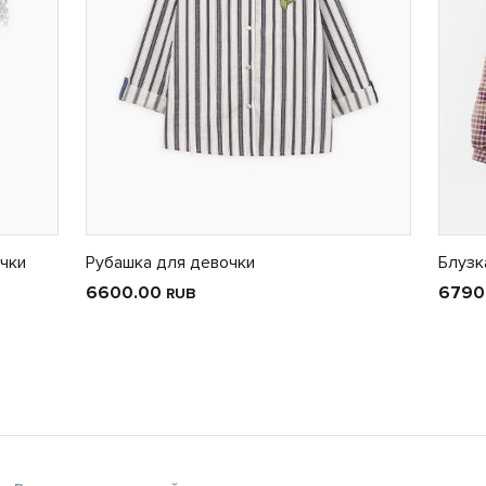
очки
Рубашка для девочки
Блузк
6600.00
6790
RUB