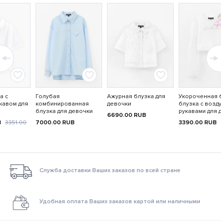
а с
Голубая
Ажурная блузка для
Укороченная 
кавом для
комбинированная
девочки
блузка с воз
блузка для девочки
рукавами для 
6690.00
RUB
B
3351.00
7000.00
RUB
3390.00
RUB
Служба доставки Ваших заказов по всей стране
Удобная оплата Ваших заказов картой или наличными