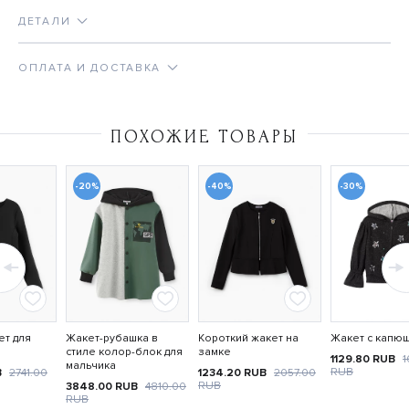
ДЕТАЛИ
ОПЛАТА И ДОСТАВКА
ПОХОЖИЕ ТОВАРЫ
-20%
-40%
-30%
ет для
Жакет-рубашка в
Короткий жакет на
Жакет с капю
стиле колор-блок для
замке
1129.80
RUB
1
мальчика
RUB
B
2741.00
1234.20
RUB
2057.00
RUB
3848.00
RUB
4810.00
RUB