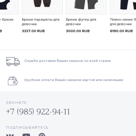
е брюки
Брюки парашюты для
Брюки футер для
Тёмно-синие 
девочки
девочки
для девочки
B
3337.00
RUB
3000.00
RUB
6190.00
RUB
Служба доставки Ваших заказов по всей стране
Удобная оплата Ваших заказов картой или наличными
ЗВОНИТЕ
+7 (985) 922-94-11
ПОДПИСЫВАЙТЕСЬ