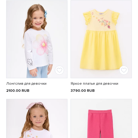
Лонгслив для девочки
Яркое платье для девочки
2100.00
RUB
3790.00
RUB