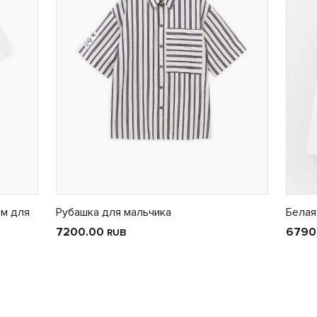
ом для
Рубашка для мальчика
Белая
7200.00
6790
RUB