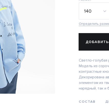
140
Определить разм
ДОБАВИТЬ
Светло-голубая 
Модель из сороч
контрастные кно
Декорирована ав
элементом из тви
нарядный, так и
СОСТАВ
Д